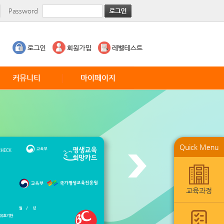
Password
커뮤니티
마이페이지
공지사항
수업현황
TED
월말평가서
CNN News
레벨테스트
VOA Education
1:1강사게시판
Quick Menu
VOA Entertainment
수강내역
VOA Business
요청사항
회원정보수정
교육과정