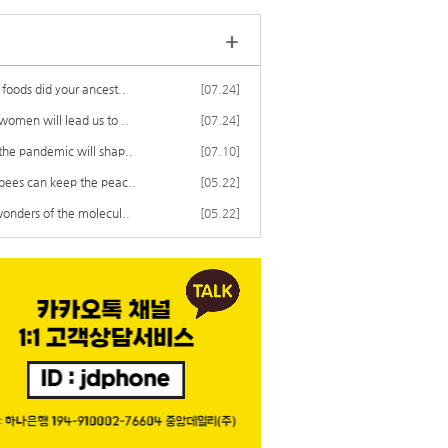
+
foods did your ancest..
[07.24]
omen will lead us to ..
[07.24]
he pandemic will shap..
[07.10]
ees can keep the peac..
[05.22]
onders of the molecul..
[05.22]