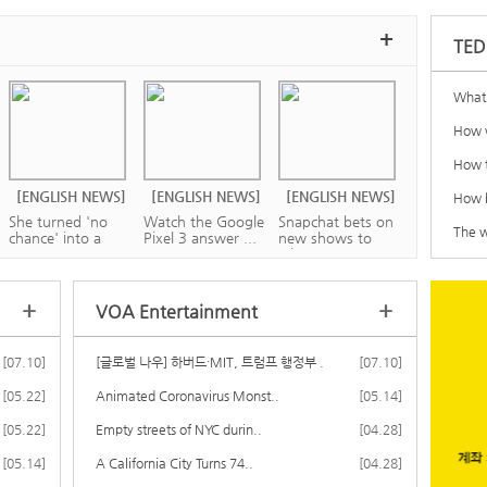
+
TED
What 
How w
How t
[ENGLISH NEWS]
[ENGLISH NEWS]
[ENGLISH NEWS]
How b
She turned 'no
Watch the Google
Snapchat bets on
The w
chance' into a
Pixel 3 answer ...
new shows to
su...
wi...
+
+
VOA Entertainment
[07.10]
[글로벌 나우] 하버드·MIT, 트럼프 행정부 ..
[07.10]
[ENGLISH NEWS]
[ENGLISH NEWS]
[ENGLISH NEWS]
[05.22]
Animated Coronavirus Monst..
[05.14]
Battle to save
Kavanaugh hears
How Instagram
[05.22]
beached sperm
Empty streets of NYC durin..
first cases on S...
can make or break
[04.28]
wha...
...
[05.14]
A California City Turns 74..
[04.28]