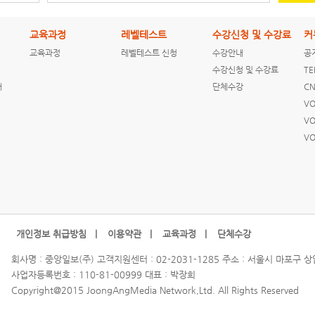
교육과정
레벨테스트
수강신청 및 수강료
커
교육과정
레벨테스트 신청
수강안내
공
[ENGLISH NEWS]
[ENGLISH NEWS]
[ENGLISH NEWS]
수강신청 및 수강료
TE
Clinton rejects
The untold story
CNN Students
내
단체수강
CN
Trump
of Dubai's firs...
News 2016-01-21
comparison...
VO
VO
VO
[ENGLISH NEWS]
[ENGLISH NEWS]
CNN Students
CNN Students
News 2016-01-20
News 2016-01-19
개인정보 취급방침 |
이용약관 |
교육과정 |
단체수강
회사명 : 중앙일보(주) 고객지원센터 : 02-2031-1285 주소 : 서울시 마포구 
사업자등록번호 : 110-81-00999 대표 : 박장희
[ENGLISH NEWS]
[ENGLISH NEWS]
[ENGLISH NEWS]
Copyright@2015 JoongAngMedia Network,Ltd. All Rights Reserved
CNN Students
Who Invented The
Chris Cuomo