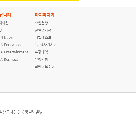
뮤니티
마이페이지
지사항
수업현황
D
월말평가서
N News
레벨테스트
A Education
1:1강사게시판
A Entertainment
수강내역
A Business
요청사항
회원정보수정
상암산로 48-6 중앙일보빌딩