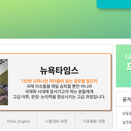
공지
삼일절
Think English
시험대비 과정
기초회화 과정
설연휴