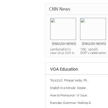
CNN News
[ENGLISH NEWS]
[ENGLISH NEWS]
Lamborghini's
'SNL' spoofs
new Urus SUV is
GOP's celebration
ba...
o...
VOA Education
TALK2US: Phrasal Verbs, Ph..
[ENGLISH NEWS]
[ENGLISH NEWS]
English in a Minute: Despe..
Apple is worth
Will Bezos ever
more than $1
How to Pronounce: /I/ Soun..
leave Amazon?
tril...
Everyday Grammar: Making G..