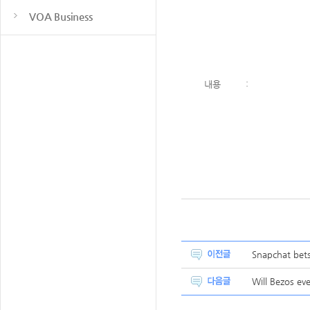
VOA Business
내용
:
Snapchat bet
Will Bezos ev