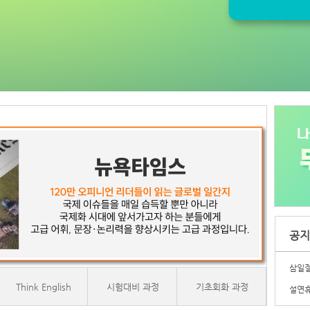
공지
삼일절
Think English
시험대비 과정
기초회화 과정
설연휴