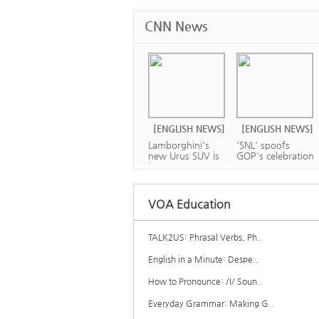
CNN News
[ENGLISH NEWS]
[ENGLISH NEWS]
Lamborghini's
'SNL' spoofs
new Urus SUV is
GOP's celebration
ba...
o...
VOA Education
TALK2US: Phrasal Verbs, Ph..
[ENGLISH NEWS]
[ENGLISH NEWS]
English in a Minute: Despe..
Apple is worth
Will Bezos ever
more than $1
How to Pronounce: /I/ Soun..
leave Amazon?
tril...
Everyday Grammar: Making G..