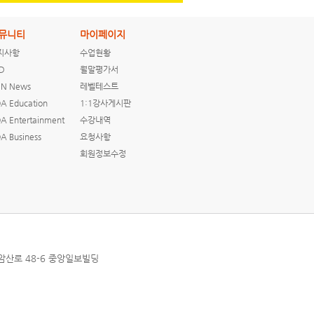
뮤니티
마이페이지
지사항
수업현황
D
월말평가서
N News
레벨테스트
A Education
1:1강사게시판
A Entertainment
수강내역
A Business
요청사항
회원정보수정
상암산로 48-6 중앙일보빌딩