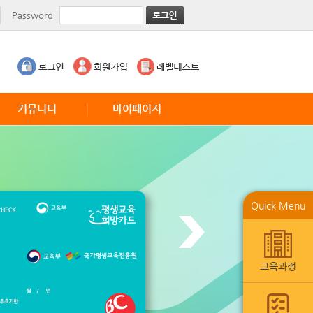
Password
커뮤니티
마이페이지
공지사항
수업현황
TED
월말평가서
CNN News
레벨테스트
VOA Education
1:1강사게시판
Quick Menu
VOA Entertainment
수강내역
VOA Business
요청사항
회원정보수정
교육과정