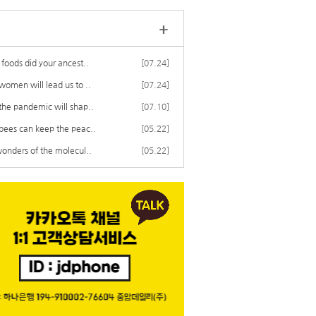
+
foods did your ancest..
[07.24]
omen will lead us to ..
[07.24]
he pandemic will shap..
[07.10]
ees can keep the peac..
[05.22]
onders of the molecul..
[05.22]