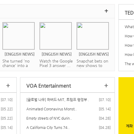
+
TED
What 
How w
How t
[ENGLISH NEWS]
[ENGLISH NEWS]
[ENGLISH NEWS]
How b
She turned 'no
Watch the Google
Snapchat bets on
The w
chance' into a
Pixel 3 answer ...
new shows to
su...
wi...
+
+
VOA Entertainment
[07.10]
[글로벌 나우] 하버드·MIT, 트럼프 행정부 ..
[07.10]
[ENGLISH NEWS]
[ENGLISH NEWS]
[ENGLISH NEWS]
[05.22]
Animated Coronavirus Monst..
[05.14]
Battle to save
Kavanaugh hears
How Instagram
[05.22]
beached sperm
Empty streets of NYC durin..
first cases on S...
can make or break
[04.28]
wha...
...
[05.14]
A California City Turns 74..
[04.28]