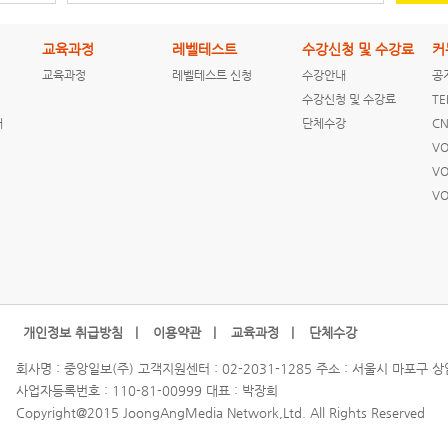
교육과정
레벨테스트
수강신청 및 수강료
커
교육과정
레벨테스트 신청
수강안내
공
[ENGLISH NEWS]
[ENGLISH NEWS]
[ENGLISH NEWS]
수강신청 및 수강료
TE
Clinton rejects
The untold story
CNN Students
내
단체수강
CN
Trump
of Dubai's firs...
News 2016-01-21
comparison...
VO
VO
VO
[ENGLISH NEWS]
[ENGLISH NEWS]
CNN Students
CNN Students
News 2016-01-20
News 2016-01-19
개인정보 취급방침 |
이용약관 |
교육과정 |
단체수강
회사명 : 중앙일보(주) 고객지원센터 : 02-2031-1285 주소 : 서울시 마포구 
사업자등록번호 : 110-81-00999 대표 : 박장희
[ENGLISH NEWS]
[ENGLISH NEWS]
[ENGLISH NEWS]
Copyright@2015 JoongAngMedia Network,Ltd. All Rights Reserved
CNN Students
Who Invented The
Chris Cuomo